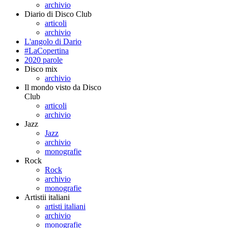
archivio
Diario di Disco Club
articoli
archivio
L'angolo di Dario
#LaCopertina
2020 parole
Disco mix
archivio
Il mondo visto da Disco
Club
articoli
archivio
Jazz
Jazz
archivio
monografie
Rock
Rock
archivio
monografie
Artistii italiani
artisti italiani
archivio
monografie