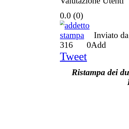
Valutazione Utenti
0.0
(
0
)
Inviato d
316
0
Add
Tweet
Ristampa dei due