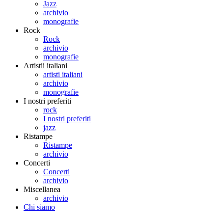
Jazz
archivio
monografie
Rock
Rock
archivio
monografie
Artistii italiani
artisti italiani
archivio
monografie
I nostri preferiti
rock
I nostri preferiti
jazz
Ristampe
Ristampe
archivio
Concerti
Concerti
archivio
Miscellanea
archivio
Chi siamo