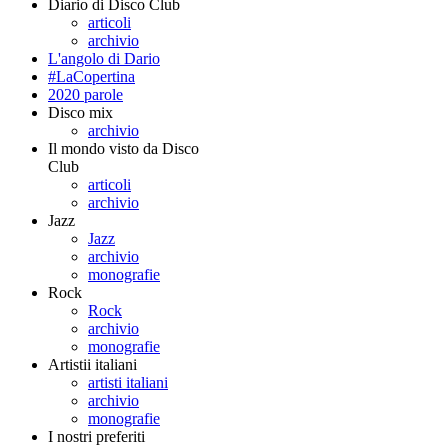
Diario di Disco Club
articoli
archivio
L'angolo di Dario
#LaCopertina
2020 parole
Disco mix
archivio
Il mondo visto da Disco
Club
articoli
archivio
Jazz
Jazz
archivio
monografie
Rock
Rock
archivio
monografie
Artistii italiani
artisti italiani
archivio
monografie
I nostri preferiti