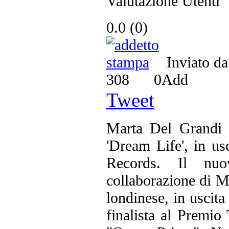
Valutazione Utenti
0.0
(
0
)
Inviato d
308
0
Add
Tweet
Marta Del Grandi 
'Dream Life', in us
Records. Il nu
collaborazione di Ma
londinese, in uscita
finalista al Premio