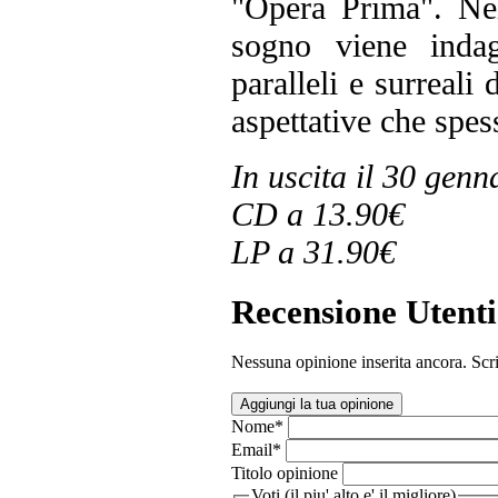
"Opera Prima". Nei
sogno viene inda
paralleli e surreali 
aspettative che spes
In uscita il 30 genn
CD a 13.90€
LP a 31.90€
Recensione Utenti
Nessuna opinione inserita ancora. Scri
Aggiungi la tua opinione
Nome
*
Email
*
Titolo opinione
Voti (il piu' alto e' il migliore)