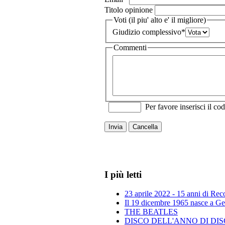
Titolo opinione
Voti (il piu' alto e' il migliore)
Giudizio complessivo
*
Commenti
Per favore inserisci il cod
Invia
Cancella
I più letti
23 aprile 2022 - 15 anni di Re
Il 19 dicembre 1965 nasce a Gen
THE BEATLES
DISCO DELL'ANNO DI DISCO 