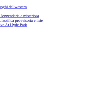
oghi del western
gendaria e misteriosa
ifica provvisoria e liste
ive At Hyde Park