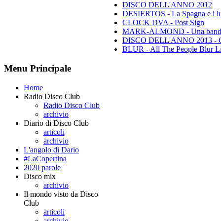
DISCO DELL'ANNO 2012
DESIERTOS - La Spagna e i lu
CLOCK DVA - Post Sign
MARK-ALMOND - Una band leg
DISCO DELL'ANNO 2013 - Class
BLUR - All The People Blur L
Menu Principale
Home
Radio Disco Club
Radio Disco Club
archivio
Diario di Disco Club
articoli
archivio
L'angolo di Dario
#LaCopertina
2020 parole
Disco mix
archivio
Il mondo visto da Disco
Club
articoli
archivio