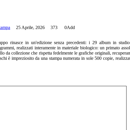
stampa
25 Aprile, 2026
373
0
Add
gruppo rinasce in un'edizione senza precedenti: i 29 album in stud
 grammi, realizzati interamente in materiale biologico: un primato assol
llo da collezione che rispetta fedelmente le grafiche originali, recupera
i dischi è impreziosito da una stampa numerata in sole 500 copie, realizza