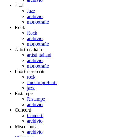
Jazz
Jazz
archivio
monografie
Rock
Rock
archivio
monografie
Artistii italiani
artisti italiani
archivio
monografie
I nostri preferiti
rock
I nostri preferiti
jazz
Ristampe
Ristampe
archivio
Concerti
Concerti
archivio
Miscellanea
archivio