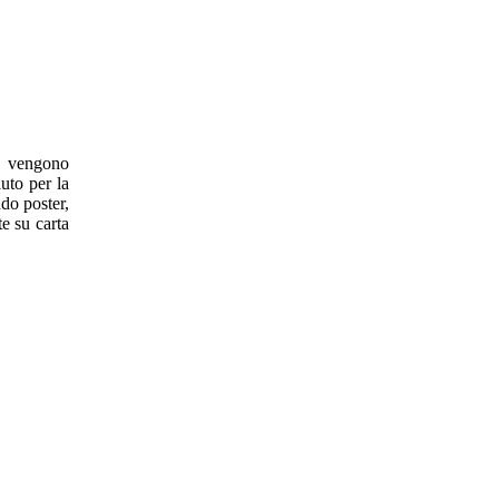
io vengono
uto per la
ndo poster,
te su carta