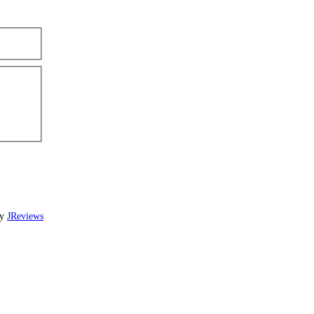
by
JReviews