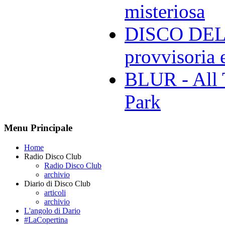
misteriosa
DISCO DELL
provvisoria e
BLUR - All 
Park
Menu Principale
Home
Radio Disco Club
Radio Disco Club
archivio
Diario di Disco Club
articoli
archivio
L'angolo di Dario
#LaCopertina