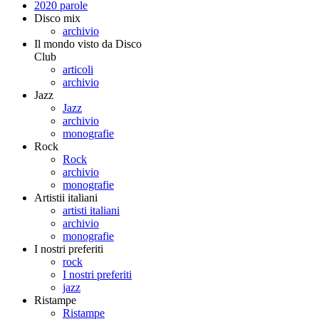
2020 parole
Disco mix
archivio
Il mondo visto da Disco
Club
articoli
archivio
Jazz
Jazz
archivio
monografie
Rock
Rock
archivio
monografie
Artistii italiani
artisti italiani
archivio
monografie
I nostri preferiti
rock
I nostri preferiti
jazz
Ristampe
Ristampe