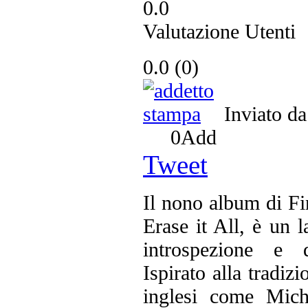
0.0
Valutazione Utenti
0.0
(
0
)
Inviato d
0
Add
Tweet
Il nono album di F
Erase it All, è un l
introspezione e d
Ispirato alla tradiz
inglesi come Mich