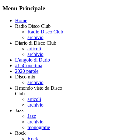
Menu Principale
Home
Radio Disco Club
Radio Disco Club
archivio
Diario di Disco Club
articoli
archivio
L'angolo di Dario
#LaCopertina
2020 parole
Disco mix
archivio
Il mondo visto da Disco
Club
articoli
archivio
Jazz
Jazz
archivio
monografie
Rock
Rock