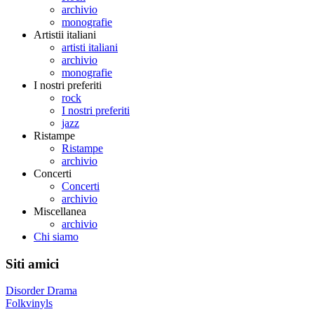
archivio
monografie
Artistii italiani
artisti italiani
archivio
monografie
I nostri preferiti
rock
I nostri preferiti
jazz
Ristampe
Ristampe
archivio
Concerti
Concerti
archivio
Miscellanea
archivio
Chi siamo
Siti amici
Disorder Drama
Folkvinyls