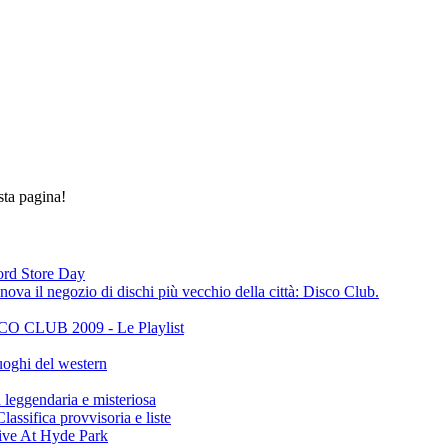
sta pagina!
cord Store Day
ova il negozio di dischi più vecchio della città: Disco Club.
CLUB 2009 - Le Playlist
oghi del western
gendaria e misteriosa
ifica provvisoria e liste
ive At Hyde Park