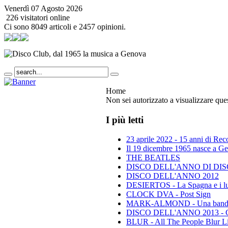
Venerdì 07 Agosto 2026
226 visitatori online
Ci sono 8049 articoli e 2457 opinioni.
Home
Non sei autorizzato a visualizzare que
I più letti
23 aprile 2022 - 15 anni di Re
Il 19 dicembre 1965 nasce a Gen
THE BEATLES
DISCO DELL'ANNO DI DISCO 
DISCO DELL'ANNO 2012
DESIERTOS - La Spagna e i lu
CLOCK DVA - Post Sign
MARK-ALMOND - Una band leg
DISCO DELL'ANNO 2013 - Class
BLUR - All The People Blur L