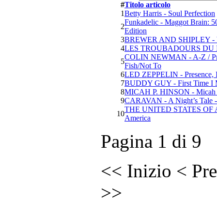
#
Titolo articolo
1
Betty Harris - Soul Perfection
Funkadelic - Maggot Brain: 5
2
Edition
3
BREWER AND SHIPLEY - 
4
LES TROUBADOURS DU RO
COLIN NEWMAN - A-Z / Provi
5
Fish/Not To
6
LED ZEPPELIN - Presence, I
7
BUDDY GUY - First Time I 
8
MICAH P. HINSON - Micah P.
9
CARAVAN - A Night’s Tale - L
THE UNITED STATES OF AM
10
America
Pagina 1 di 9
<<
Inizio
<
Pre
>>