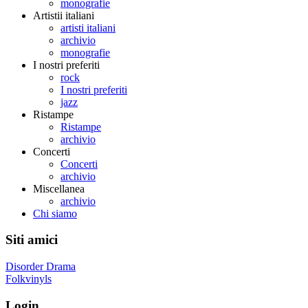
monografie
Artistii italiani
artisti italiani
archivio
monografie
I nostri preferiti
rock
I nostri preferiti
jazz
Ristampe
Ristampe
archivio
Concerti
Concerti
archivio
Miscellanea
archivio
Chi siamo
Siti amici
Disorder Drama
Folkvinyls
Login