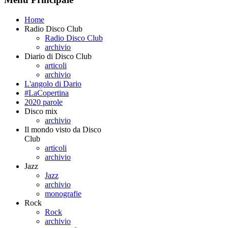
Home
Radio Disco Club
Radio Disco Club
archivio
Diario di Disco Club
articoli
archivio
L'angolo di Dario
#LaCopertina
2020 parole
Disco mix
archivio
Il mondo visto da Disco
Club
articoli
archivio
Jazz
Jazz
archivio
monografie
Rock
Rock
archivio