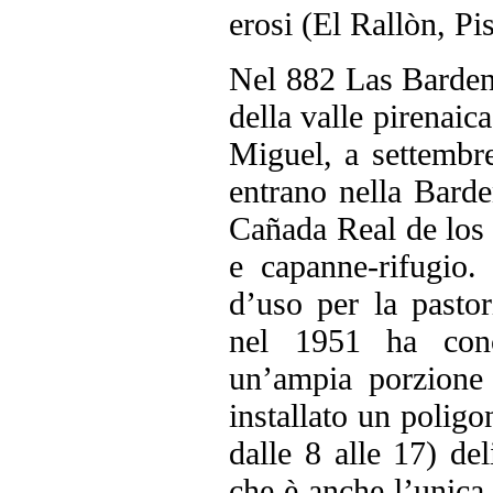
erosi (El Rallòn, Pi
Nel 882 Las Bardena
della valle pirenaic
Miguel, a settembre
entrano nella Barde
Cañada Real de los 
e capanne-rifugio. 
d’uso per la pasto
nel 1951 ha conce
un’ampia porzione 
installato un poligo
dalle 8 alle 17) del
che è anche l’unica 