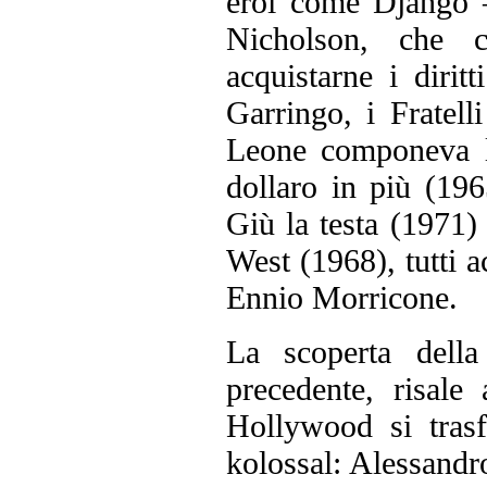
eroi come Django 
Nicholson, che c
acquistarne i diri
Garringo, i Fratel
Leone componeva l
dollaro in più (196
Giù la testa (1971) 
West (1968), tutti 
Ennio Morricone.
La scoperta dell
precedente, risale
Hollywood si trasf
kolossal: Alessandr