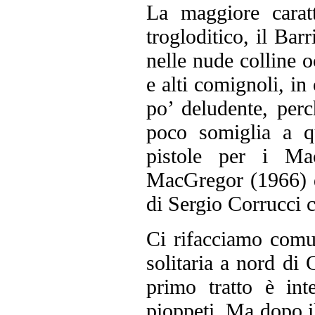
La maggiore caratt
trogloditico, il Bar
nelle nude colline o
e alti comignoli, in 
po’ deludente, perc
poco somiglia a qu
pistole per i Ma
MacGregor (1966) d
di Sergio Corrucci 
Ci rifacciamo comu
solitaria a nord di
primo tratto è int
pioppeti. Ma dopo il 