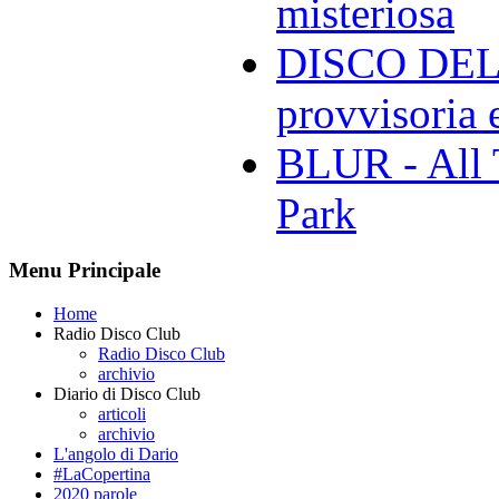
misteriosa
DISCO DELL
provvisoria e
BLUR - All 
Park
Menu Principale
Home
Radio Disco Club
Radio Disco Club
archivio
Diario di Disco Club
articoli
archivio
L'angolo di Dario
#LaCopertina
2020 parole