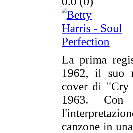
0.0 (
0
)
La prima regis
1962, il suo 
cover di "Cry
1963. Con
l'interpretazio
canzone in una h