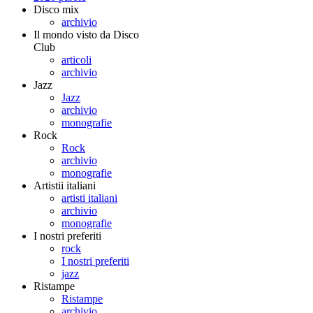
Disco mix
archivio
Il mondo visto da Disco
Club
articoli
archivio
Jazz
Jazz
archivio
monografie
Rock
Rock
archivio
monografie
Artistii italiani
artisti italiani
archivio
monografie
I nostri preferiti
rock
I nostri preferiti
jazz
Ristampe
Ristampe
archivio