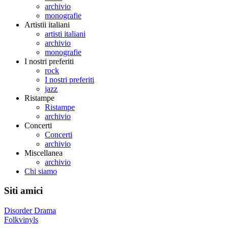
archivio
monografie
Artistii italiani
artisti italiani
archivio
monografie
I nostri preferiti
rock
I nostri preferiti
jazz
Ristampe
Ristampe
archivio
Concerti
Concerti
archivio
Miscellanea
archivio
Chi siamo
Siti amici
Disorder Drama
Folkvinyls