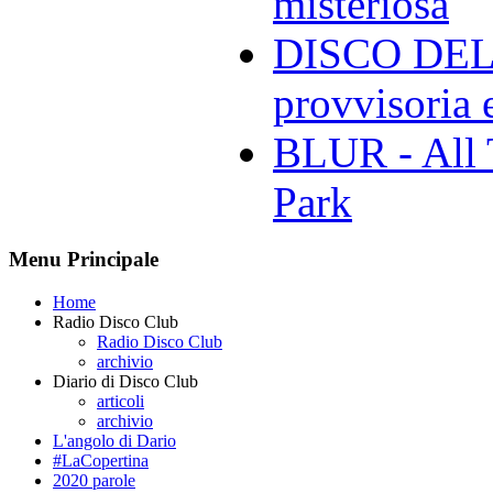
misteriosa
DISCO DELL
provvisoria e
BLUR - All 
Park
Menu Principale
Home
Radio Disco Club
Radio Disco Club
archivio
Diario di Disco Club
articoli
archivio
L'angolo di Dario
#LaCopertina
2020 parole