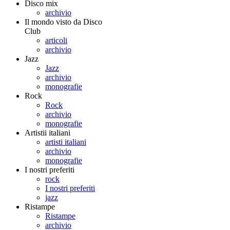
Disco mix
archivio
Il mondo visto da Disco
Club
articoli
archivio
Jazz
Jazz
archivio
monografie
Rock
Rock
archivio
monografie
Artistii italiani
artisti italiani
archivio
monografie
I nostri preferiti
rock
I nostri preferiti
jazz
Ristampe
Ristampe
archivio