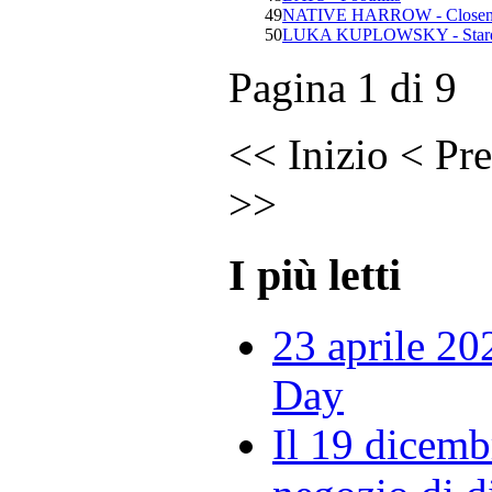
49
NATIVE HARROW - Closen
50
LUKA KUPLOWSKY - Stard
Pagina 1 di 9
<<
Inizio
<
Pre
>>
I più letti
23 aprile 20
Day
Il 19 dicemb