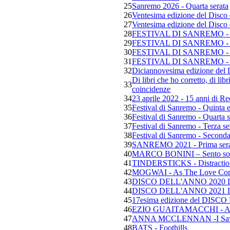
25
Sanremo 2026 - Quarta serata
26
Ventesima edizione del Disco d
27
Ventesima edizione del Disco 
28
FESTIVAL DI SANREMO 
29
FESTIVAL DI SANREMO -
30
FESTIVAL DI SANREMO 
31
FESTIVAL DI SANREMO -
32
Diciannovesima edizione del 
Di libri che ho corretto, di libr
33
coincidenze
34
23 aprile 2022 - 15 anni di R
35
Festival di Sanremo - Quinta e
36
Festival di Sanremo - Quarta s
37
Festival di Sanremo - Terza se
38
Festival di Sanremo - Seconda
39
SANREMO 2021 - Prima sera
40
MARCO BONINI – Sento solo i 
41
TINDERSTICKS - Distractio
42
MOGWAI - As The Love Con
43
DISCO DELL'ANNO 2020 
44
DISCO DELL'ANNO 2021 
45
17esima edizione del DI
46
EZIO GUAITAMACCHI - Amor
47
ANNA MCCLENNAN -I Saw F
48
BATS - Foothills