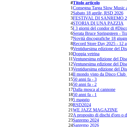
#
Titolo articolo
1
Consegna Targa Slow Music 
2
Sabato 18 aprile, RSD 2026
3
FESTIVAL DI SANREMO 2026
4
STORIA DI UNA PAZZIA
5
I 3 giorni del condor di #Dis
6
Serata Bruce Springsteen - Tr
7
Novità discografiche 18 giug
8
Record Store Day 2025 - 12 a
9
Ventiduesima edizione del Disc
10
Doppia vetrina
11
Ventunesima edizione del Disco
12
Ventunesima edizione del Disc
13
Ventiduesima edizione del Dis
14
Il mondo visto da Disco Club
15
50 anni fa - 3
16
50 anni fa - 2
17
Dalla mosca al cannone
18
50 anni fa - 1
19
5 maggio
20
RSD2024
21
WE JAZZ MAGAZINE
22
A proposito di dischi d'oro o 
23
Sanremo 2024
24
Sanremo 2026