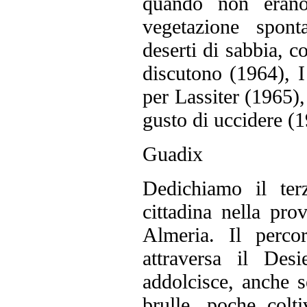
quando non erano
vegetazione spont
deserti di sabbia, c
discutono (1964), I
per Lassiter (1965), 
gusto di uccidere (1
Guadix
Dedichiamo il ter
cittadina nella pr
Almeria. Il perco
attraversa il Des
addolcisce, anche s
brulle, poche colt