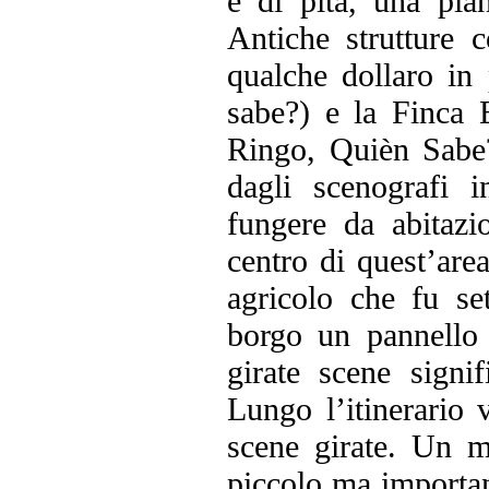
e di pita, una pian
Antiche strutture 
qualche dollaro in 
sabe?) e la Finca 
Ringo, Quièn Sabe?
dagli scenografi 
fungere da abitazio
centro di quest’ar
agricolo che fu se
borgo un pannello 
girate scene signif
Lungo l’itinerario 
scene girate. Un m
piccolo ma importan