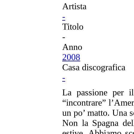
Artista
-
Titolo
-
Anno
2008
Casa discografica
-
La passione per i
“incontrare” l’Ame
un po’ matto. Una s
Non la Spagna dell
estive. Abbiamo sc