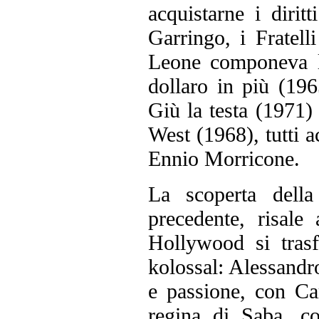
acquistarne i diri
Garringo, i Fratel
Leone componeva l
dollaro in più (196
Giù la testa (1971) 
West (1968), tutti 
Ennio Morricone.
La scoperta dell
precedente, risale
Hollywood si trasf
kolossal: Alessandr
e passione, con C
regina di Saba, c