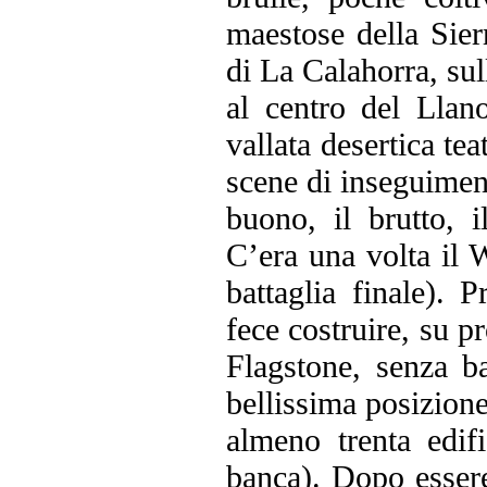
maestose della Sier
di La Calahorra, su
al centro del Lla
vallata desertica tea
scene di inseguiment
buono, il brutto, 
C’era una volta il W
battaglia finale). 
fece costruire, su p
Flagstone, senza b
bellissima posizion
almeno trenta edifi
banca). Dopo essere