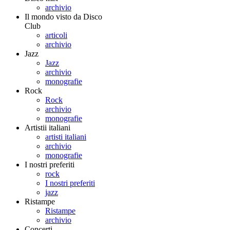
archivio
Il mondo visto da Disco
Club
articoli
archivio
Jazz
Jazz
archivio
monografie
Rock
Rock
archivio
monografie
Artistii italiani
artisti italiani
archivio
monografie
I nostri preferiti
rock
I nostri preferiti
jazz
Ristampe
Ristampe
archivio
Concerti