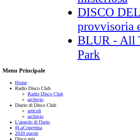
DISCO DELL
provvisoria e
BLUR - All 
Park
Menu Principale
Home
Radio Disco Club
Radio Disco Club
archivio
Diario di Disco Club
articoli
archivio
L'angolo di Dario
#LaCopertina
2020 parole
Disco mix