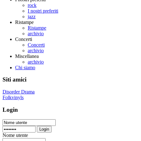
rock
I nostri preferiti
jazz
Ristampe
Ristampe
archivio
Concerti
Concerti
archivio
Miscellanea
archivio
Chi siamo
Siti amici
Disorder Drama
Folkvinyls
Login
Login
Nome utente