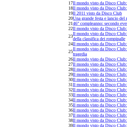
17
Il mondo visto da Disco Club:
18
Il mondo visto da Disco Club:
19
Il 2011 visto da Disco Club
20
Una grande festa e lancio del 
21
46° compleanno: secondo eve
22
Il mondo visto da Disco Club
Il mondo visto da Disco Club:
23
della classifica dei rompipalle
24
Il mondo visto da Disco Club
Il mondo visto da Disco Club:
25
tragedia
26
Il mondo visto da Disco Club
27
Il mondo visto da Disco Club:
28
Il mondo visto da Disco Club
29
Il mondo visto da Disco Club: 
30
Il mondo visto da Disco Club: 
31
Il mondo visto da Disco Club: 
32
Il mondo visto da Disco Club: 
33
Il mondo visto da Disco Club: 
34
Il mondo visto da Disco Club: 
35
Il mondo visto da Disco Club:
36
Il mondo visto da Disco Club: 
37
Il mondo visto da Disco Club: 
38
Il mondo visto da Disco Club: B
39
Il mondo visto da Disco Club: 