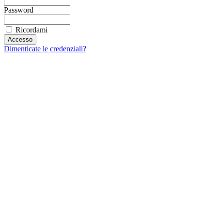
Password
Ricordami
Dimenticate le credenziali?