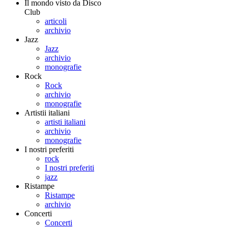
Il mondo visto da Disco
Club
articoli
archivio
Jazz
Jazz
archivio
monografie
Rock
Rock
archivio
monografie
Artistii italiani
artisti italiani
archivio
monografie
I nostri preferiti
rock
I nostri preferiti
jazz
Ristampe
Ristampe
archivio
Concerti
Concerti