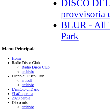
DISCO DELL
provvisoria e
BLUR - All 
Park
Menu Principale
Home
Radio Disco Club
Radio Disco Club
archivio
Diario di Disco Club
articoli
archivio
L'angolo di Dario
#LaCopertina
2020 parole
Disco mix
archivio