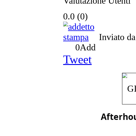
Valutazione Utenti
0.0
(
0
)
Inviato d
0
Add
Tweet
Afterhou