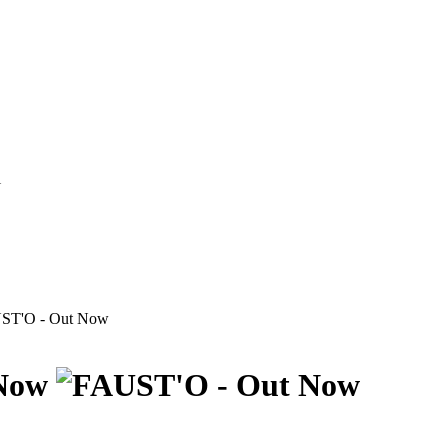
i
T'O - Out Now
Now