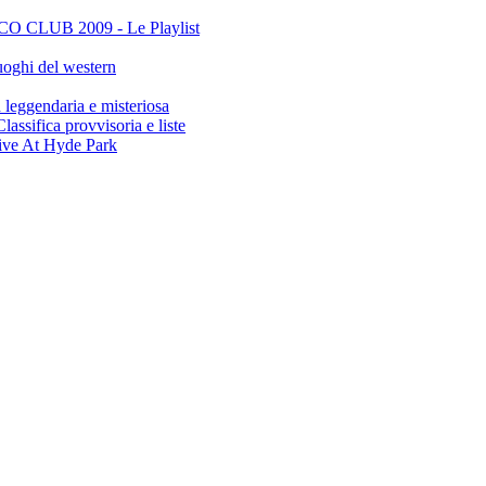
CLUB 2009 - Le Playlist
oghi del western
gendaria e misteriosa
ifica provvisoria e liste
ive At Hyde Park