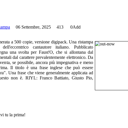
stampa
06 Settembre, 2025
413
0
Add
merata a 500 copie, versione digipack. Una ristampa
ll'eccentrico cantautore italiano. Pubblicato
egna una svolta per Faust'O, che si allontana dal
entali dal carattere prevalentemente elettronico. Da
iventa, se possibile, ancora più impegnativa e meno
ma. Il titolo è una frase inglese che può essere
 ora". Una frase che viene generalmente applicata ad
uesto non è. RIYL: Franco Battiato, Giusto Pio,
vi tu la prima!