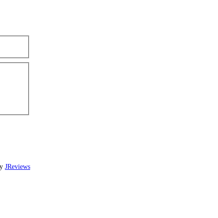
by
JReviews