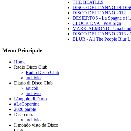
THE BEATLES
DISCO DELL'ANNO DI DISCO 
DISCO DELL'ANNO 2012
DESIERTOS - La Spagna e i lu
CLOCK DVA - Post Sign
MARK-ALMOND - Una band leg
DISCO DELL'ANNO 2013 - Class
BLUR - All The People Blur L
Menu Principale
Home
Radio Disco Club
Radio Disco Club
archivio
Diario di Disco Club
articoli
archivio
L'angolo di Dario
#LaCopertina
2020 parole
Disco mix
archivio
Il mondo visto da Disco
Club