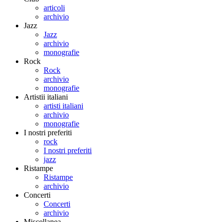
articoli
archivio
Jazz
Jazz
archivio
monografie
Rock
Rock
archivio
monografie
Artistii italiani
artisti italiani
archivio
monografie
I nostri preferiti
rock
I nostri preferiti
jazz
Ristampe
Ristampe
archivio
Concerti
Concerti
archivio
Miscellanea