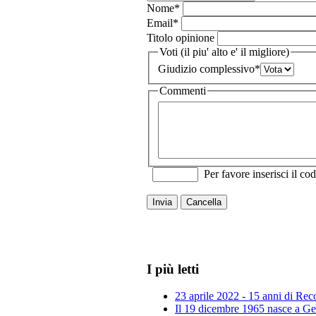
Nome
*
Email
*
Titolo opinione
Voti (il piu' alto e' il migliore)
Giudizio complessivo
*
Commenti
Per favore inserisci il cod
Invia
Cancella
I più letti
23 aprile 2022 - 15 anni di Re
Il 19 dicembre 1965 nasce a Gen