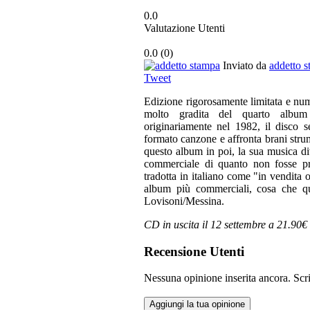
0.0
Valutazione Utenti
0.0
(
0
)
Inviato da
addetto 
Tweet
Edizione rigorosamente limitata e nu
molto gradita del quarto album de
originariamente nel 1982, il disco s
formato canzone e affronta brani strum
questo album in poi, la sua musica d
commerciale di quanto non fosse pri
tradotta in italiano come "in vendita
album più commerciali, cosa che q
Lovisoni/Messina.
CD in uscita il 12 settembre a 21.90€
Recensione Utenti
Nessuna opinione inserita ancora. Scri
Aggiungi la tua opinione