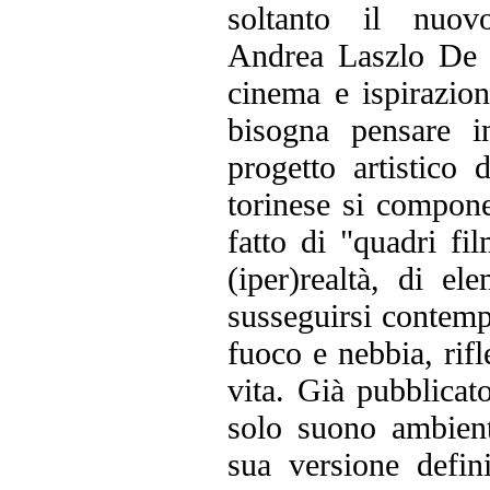
soltanto il nuo
Andrea Laszlo De S
cinema e ispirazio
bisogna pensare i
progetto artistico
torinese si compone
fatto di "quadri fi
(iper)realtà, di e
susseguirsi contempl
fuoco e nebbia, rif
vita. Già pubblicat
solo suono ambienta
sua versione defin