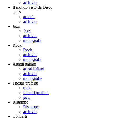
archivio
Il mondo visto da Disco
Club
articoli
archivio
Jazz
Jazz
archivio
monografie
Rock
Rock
archivio
monografie
Artistii italiani
artisti italiani
archivio
monografie
I nostri preferiti
rock
I nostri preferiti
jazz
Ristampe
Ristampe
archivio
Concerti