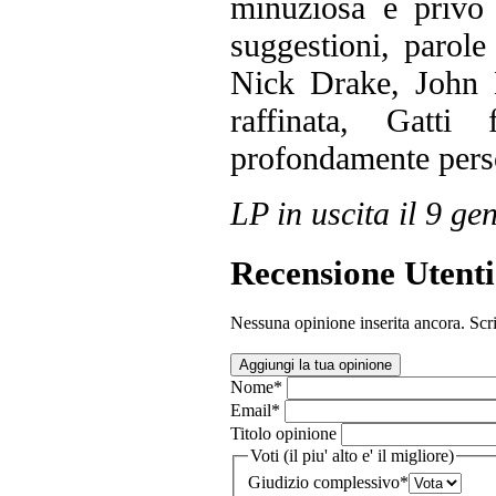
minuziosa e privo d
suggestioni, parol
Nick Drake, John M
raffinata, Gatti
profondamente pers
LP in uscita il 9 g
Recensione Utenti
Nessuna opinione inserita ancora. Scri
Aggiungi la tua opinione
Nome
*
Email
*
Titolo opinione
Voti (il piu' alto e' il migliore)
Giudizio complessivo
*