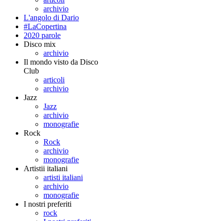
archivio
L'angolo di Dario
#LaCopertina
2020 parole
Disco mix
archivio
Il mondo visto da Disco
Club
articoli
archivio
Jazz
Jazz
archivio
monografie
Rock
Rock
archivio
monografie
Artistii italiani
artisti italiani
archivio
monografie
I nostri preferiti
rock