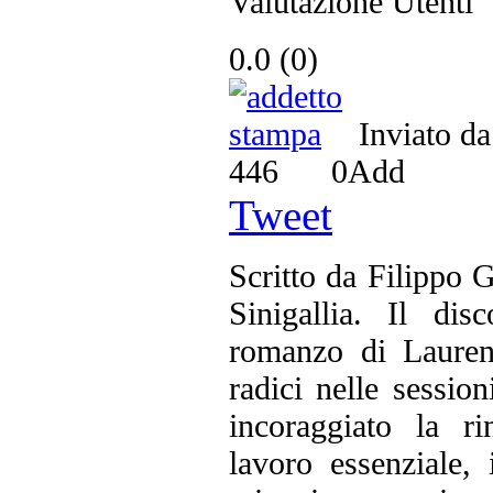
Valutazione Utenti
0.0
(
0
)
Inviato d
446
0
Add
Tweet
Scritto da Filippo 
Sinigallia. Il dis
romanzo di Lauren
radici nelle sessio
incoraggiato la ri
lavoro essenziale, 