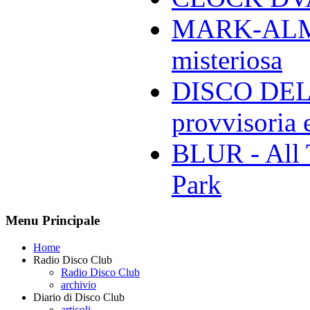
MARK-ALMON
misteriosa
DISCO DELL
provvisoria e
BLUR - All 
Park
Menu Principale
Home
Radio Disco Club
Radio Disco Club
archivio
Diario di Disco Club
articoli