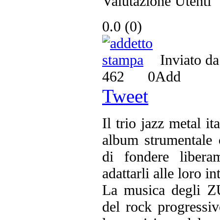
Valutazione Utenti
0.0
(
0
)
Inviato d
462
0
Add
Tweet
Il trio jazz metal i
album strumentale 
di fondere libera
adattarli alle loro i
La musica degli Z
del rock progressivo