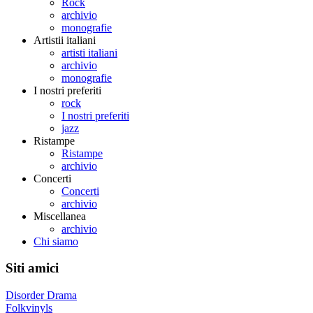
Rock
archivio
monografie
Artistii italiani
artisti italiani
archivio
monografie
I nostri preferiti
rock
I nostri preferiti
jazz
Ristampe
Ristampe
archivio
Concerti
Concerti
archivio
Miscellanea
archivio
Chi siamo
Siti amici
Disorder Drama
Folkvinyls