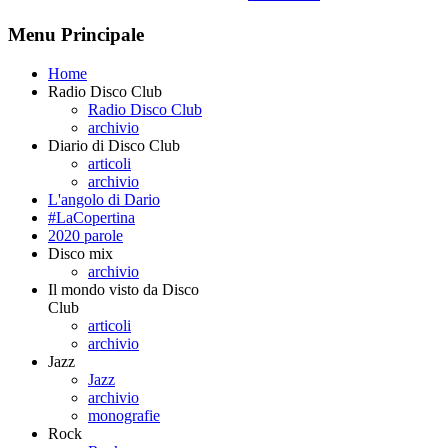
Menu Principale
Home
Radio Disco Club
Radio Disco Club
archivio
Diario di Disco Club
articoli
archivio
L'angolo di Dario
#LaCopertina
2020 parole
Disco mix
archivio
Il mondo visto da Disco
Club
articoli
archivio
Jazz
Jazz
archivio
monografie
Rock