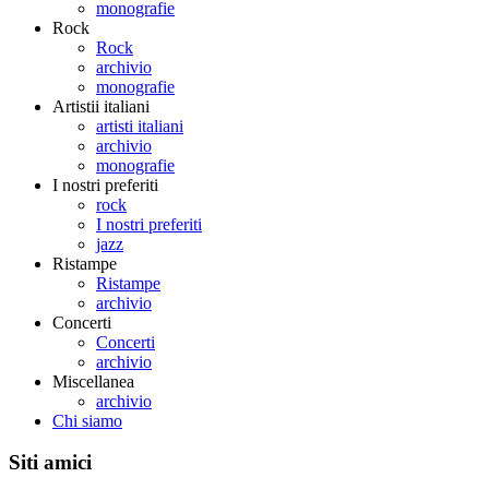
monografie
Rock
Rock
archivio
monografie
Artistii italiani
artisti italiani
archivio
monografie
I nostri preferiti
rock
I nostri preferiti
jazz
Ristampe
Ristampe
archivio
Concerti
Concerti
archivio
Miscellanea
archivio
Chi siamo
Siti amici