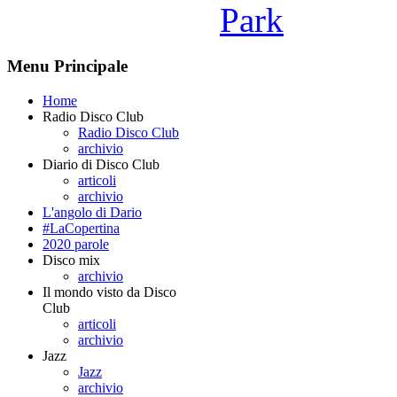
Park
Menu Principale
Home
Radio Disco Club
Radio Disco Club
archivio
Diario di Disco Club
articoli
archivio
L'angolo di Dario
#LaCopertina
2020 parole
Disco mix
archivio
Il mondo visto da Disco
Club
articoli
archivio
Jazz
Jazz
archivio