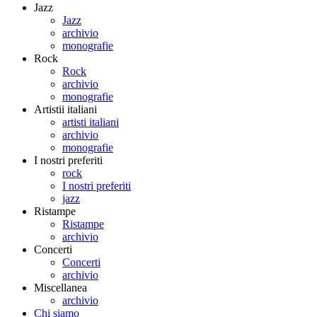
Jazz
Jazz
archivio
monografie
Rock
Rock
archivio
monografie
Artistii italiani
artisti italiani
archivio
monografie
I nostri preferiti
rock
I nostri preferiti
jazz
Ristampe
Ristampe
archivio
Concerti
Concerti
archivio
Miscellanea
archivio
Chi siamo