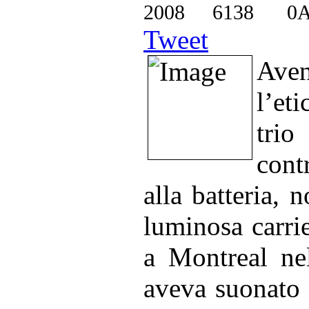
2008
6138
0
Tweet
Ave
l’et
tri
cont
alla batteria, 
luminosa carrie
a Montreal ne
aveva suonato 