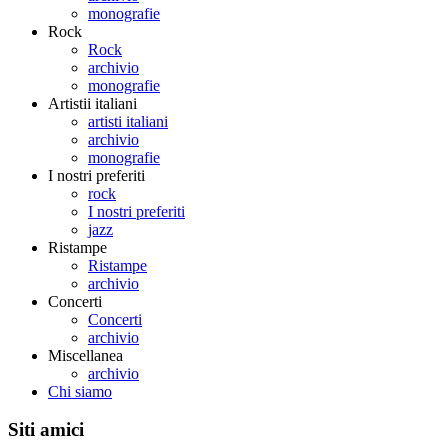
monografie
Rock
Rock
archivio
monografie
Artistii italiani
artisti italiani
archivio
monografie
I nostri preferiti
rock
I nostri preferiti
jazz
Ristampe
Ristampe
archivio
Concerti
Concerti
archivio
Miscellanea
archivio
Chi siamo
Siti amici