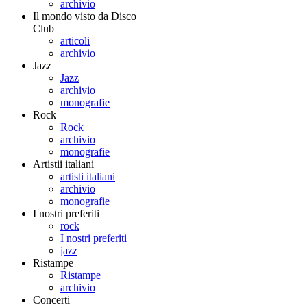
archivio
Il mondo visto da Disco
Club
articoli
archivio
Jazz
Jazz
archivio
monografie
Rock
Rock
archivio
monografie
Artistii italiani
artisti italiani
archivio
monografie
I nostri preferiti
rock
I nostri preferiti
jazz
Ristampe
Ristampe
archivio
Concerti