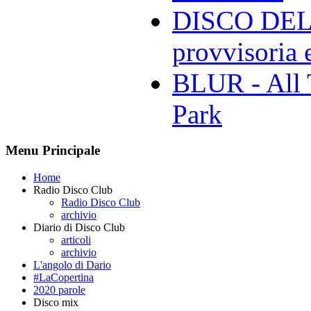
DISCO DELL
provvisoria e
BLUR - All 
Park
Menu Principale
Home
Radio Disco Club
Radio Disco Club
archivio
Diario di Disco Club
articoli
archivio
L'angolo di Dario
#LaCopertina
2020 parole
Disco mix