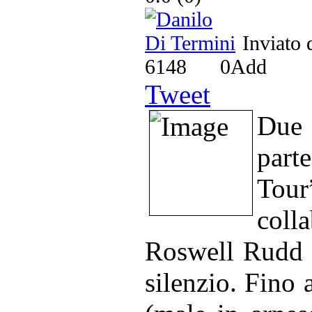
Inviato
6148
0
Add
Tweet
Due
part
Tour
coll
Roswell Rudd al
silenzio. Fino 