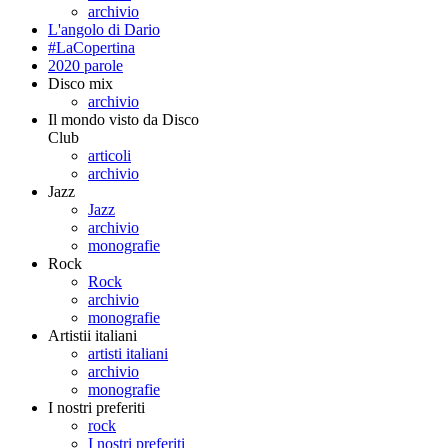
archivio
L'angolo di Dario
#LaCopertina
2020 parole
Disco mix
archivio
Il mondo visto da Disco
Club
articoli
archivio
Jazz
Jazz
archivio
monografie
Rock
Rock
archivio
monografie
Artistii italiani
artisti italiani
archivio
monografie
I nostri preferiti
rock
I nostri preferiti