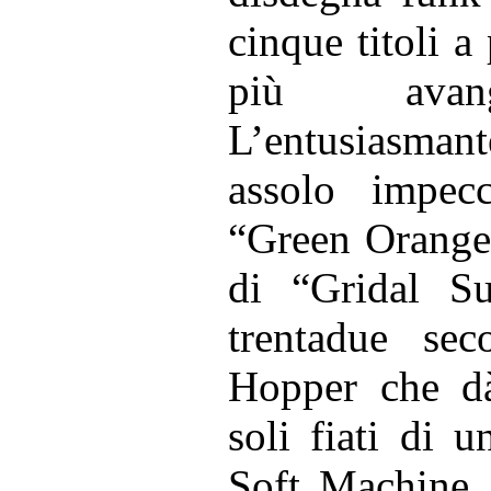
cinque titoli a
più avangu
L’entusiasman
assolo impecc
“Green Orange 
di “Gridal S
trentadue se
Hopper che dà 
soli fiati di 
Soft Machine,