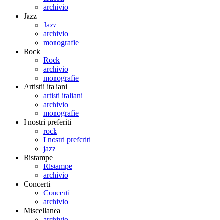
archivio
Jazz
Jazz
archivio
monografie
Rock
Rock
archivio
monografie
Artistii italiani
artisti italiani
archivio
monografie
I nostri preferiti
rock
I nostri preferiti
jazz
Ristampe
Ristampe
archivio
Concerti
Concerti
archivio
Miscellanea
archivio