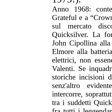
Anno 1968: cont
Grateful e a “Crown
sul mercato disc
Quicksilver. La fo
John Cipollina alla
Elmore alla batteri
elettrici, non ess
Valenti. Se inquadr
storiche incisioni 
senz'altro evide
intercorre, soprattu
tra i suddetti Quick
fra tutti i leggend