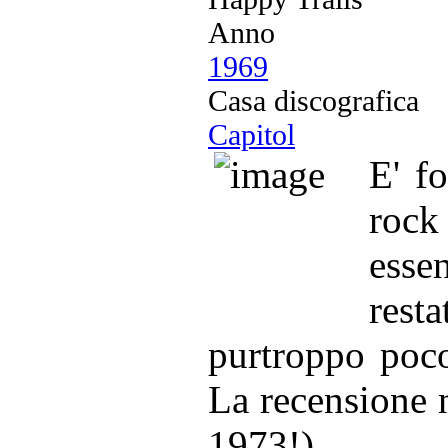
Anno
1969
Casa discografica
Capitol
E' f
roc
esse
rest
purtroppo poco
La recensione n
1973!).