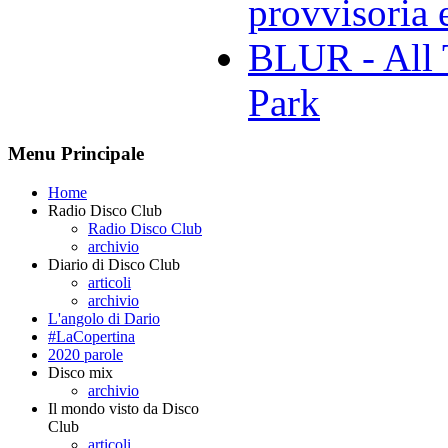
provvisoria e
BLUR - All 
Park
Menu Principale
Home
Radio Disco Club
Radio Disco Club
archivio
Diario di Disco Club
articoli
archivio
L'angolo di Dario
#LaCopertina
2020 parole
Disco mix
archivio
Il mondo visto da Disco
Club
articoli