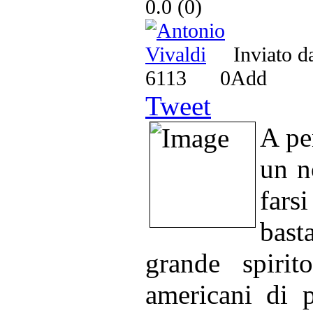
0.0
(
0
)
Inviato d
6113
0
Add
Tweet
A pe
un n
far
bast
grande spirit
americani di p