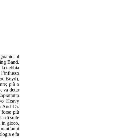
 Quanto al
ring Band.
a la nebbia
l’influsso
Joe Boyd),
nte; più o
, va detto
oprattutto
sivo Heavy
im And Dr.
 forse più
ta di suite
 in gioco,
arant’anni
ologia e fa