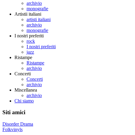
archivio
monografie
Artistii italiani
artisti italiani
archivio
monografie
I nostri preferiti
rock
I nostri preferiti
jazz
Ristampe
Ristampe
archivio
Concerti
Concerti
archivio
Miscellanea
archivio
Chi siamo
Siti amici
Disorder Drama
Folkvinyls