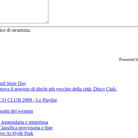
ice di sicurezza.
Powered 
cord Store Day
ova il negozio di dischi più vecchio della città: Disco Club.
CLUB 2009 - Le Playlist
oghi del western
gendaria e misteriosa
ifica provvisoria e liste
ive At Hyde Park