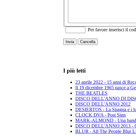
Per favore inserisci il cod
Invia
Cancella
I più letti
23 aprile 2022 - 15 anni di Re
Il 19 dicembre 1965 nasce a Gen
THE BEATLES
DISCO DELL'ANNO DI DISCO 
DISCO DELL'ANNO 2012
DESIERTOS - La Spagna e i lu
CLOCK DVA - Post Sign
MARK-ALMOND - Una band leg
DISCO DELL'ANNO 2013 - Class
BLUR - All The People Blur L