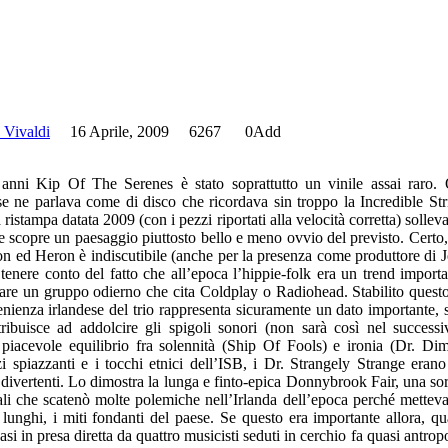
 Vivaldi
16 Aprile, 2009
6267
0
Add
 anni Kip Of The Serenes è stato soprattutto un vinile assai raro.
se ne parlava come di disco che ricordava sin troppo la Incredible St
ristampa datata 2009 (con i pezzi riportati alla velocità corretta) sollev
e scopre un paesaggio piuttosto bello e meno ovvio del previsto. Certo, 
on ed Heron è indiscutibile (anche per la presenza come produttore di 
tenere conto del fatto che all’epoca l’hippie-folk era un trend importa
are un gruppo odierno che cita Coldplay o Radiohead. Stabilito questo
nienza irlandese del trio rappresenta sicuramente un dato importante, s
ribuisce ad addolcire gli spigoli sonori (non sarà così nel succes
 piacevole equilibrio fra solennità (Ship Of Fools) e ironia (Dr. D
 spiazzanti e i tocchi etnici dell’ISB, i Dr. Strangely Strange erano
 divertenti. Lo dimostra la lunga e finto-epica Donnybrook Fair, una sor
cali che scatenò molte polemiche nell’Irlanda dell’epoca perché metteva
i lunghi, i miti fondanti del paese. Se questo era importante allora, qu
si in presa diretta da quattro musicisti seduti in cerchio fa quasi antrop