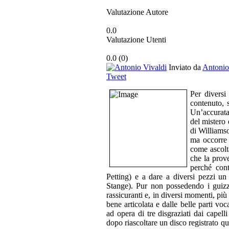
Valutazione Autore
0.0
Valutazione Utenti
0.0
(
0
)
Inviato da
Antonio
Tweet
Per diversi
contenuto, 
Un’accurata 
del mistero 
di Williams
ma occorre 
come ascolt
che la prove
perché cont
Petting) e a dare a diversi pezzi un
Stange). Pur non possedendo i guizzi
rassicuranti e, in diversi momenti, più
bene articolata e dalle belle parti vo
ad opera di tre disgraziati dai capell
dopo riascoltare un disco registrato qua