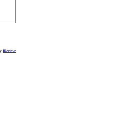
by
JReviews