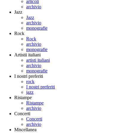
articoli
archivio
Jazz
Jazz
archivio
monografie
Rock
Rock
archivio
monografie
Artistii italiani
artisti italiani
archivio
monografie
I nostri preferiti
rock
I nostri preferiti
jazz
Ristampe
Ristampe
archivio
Concerti
Concerti
archivio
Miscellanea