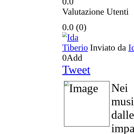
0.0
Valutazione Utenti
0.0
(
0
)
Inviato da
I
0
Add
Tweet
Nei 
musi
dal
impa