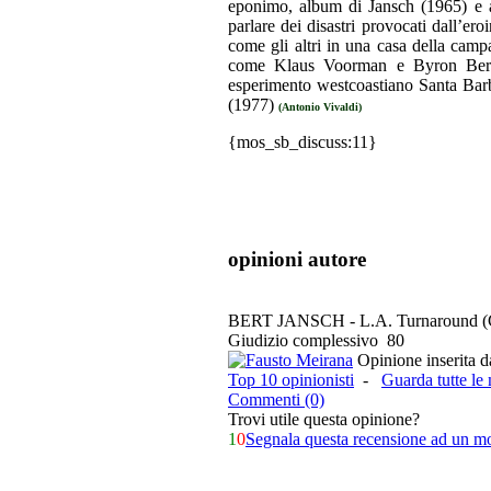
eponimo, album di Jansch (1965) e app
parlare dei disastri provocati dall’eroi
come gli altri in una casa della campag
come Klaus Voorman e Byron Berlin
esperimento westcoastiano Santa Ba
(1977)
(Antonio Vivaldi)
{mos_sb_discuss:11}
opinioni autore
BERT JANSCH - L.A. Turnaround (
Giudizio complessivo
80
Opinione inserita 
Top 10 opinionisti
-
Guarda tutte le
Commenti (0)
Trovi utile questa opinione?
1
0
Segnala questa recensione ad un m