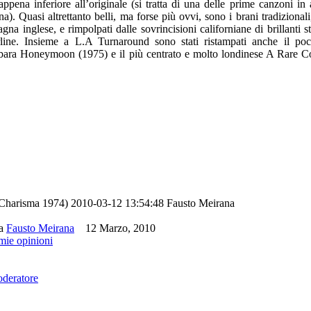
ena inferiore all’originale (si tratta di una delle prime canzoni in 
na). Quasi altrettanto belli, ma forse più ovvi, sono i brani tradizionali,
na inglese, e rimpolpati dalle sovrincisioni californiane di brillanti s
e. Insieme a L.A Turnaround sono stati ristampati anche il poco
rbara Honeymoon (1975) e il più centrato e molto londinese A Rare
Charisma 1974)
2010-03-12 13:54:48
Fausto Meirana
da
Fausto Meirana
12 Marzo, 2010
 mie opinioni
oderatore