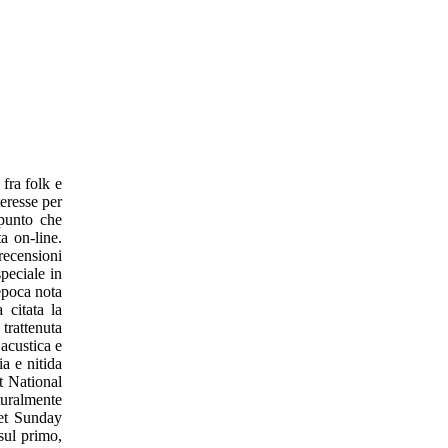
fra folk e
eresse per
 punto che
a on-line.
 recensioni
peciale in
epoca nota
 citata la
trattenuta
 acustica e
a e nitida
t National
turalmente
et Sunday
sul primo,