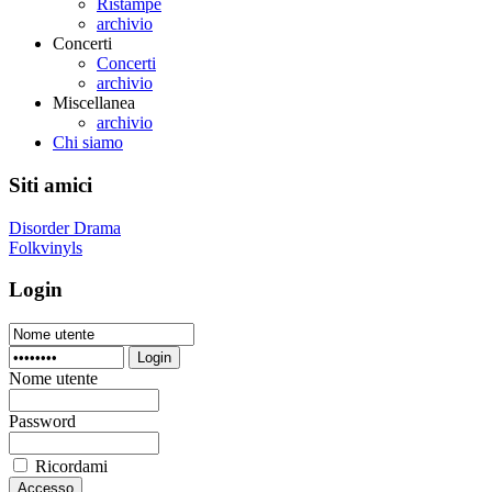
Ristampe
archivio
Concerti
Concerti
archivio
Miscellanea
archivio
Chi siamo
Siti amici
Disorder Drama
Folkvinyls
Login
Login
Nome utente
Password
Ricordami