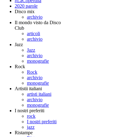
#LaCopertina
2020 parole
Disco mix
archivio
Il mondo visto da Disco
Club
articoli
archivio
Jazz
Jazz
archivio
monografie
Rock
Rock
archivio
monografie
Artistii italiani
artisti italiani
archivio
monografie
I nostri preferiti
rock
I nostri preferiti
jazz
Ristampe