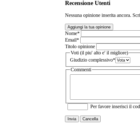
Recensione Utenti
Nessuna opinione inserita ancora. Scri
Aggiungi la tua opinione
Nome
*
Email
*
Titolo opinione
Voti (il piu' alto e' il migliore)
Giudizio complessivo
*
Commenti
Per favore inserisci il cod
Invia
Cancella