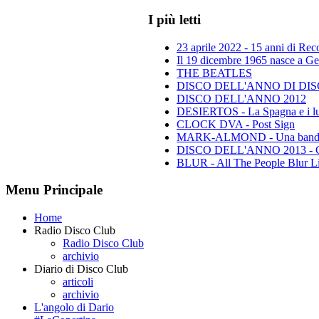
I più letti
23 aprile 2022 - 15 anni di Re
Il 19 dicembre 1965 nasce a Gen
THE BEATLES
DISCO DELL'ANNO DI DISCO 
DISCO DELL'ANNO 2012
DESIERTOS - La Spagna e i lu
CLOCK DVA - Post Sign
MARK-ALMOND - Una band leg
DISCO DELL'ANNO 2013 - Class
BLUR - All The People Blur L
Menu Principale
Home
Radio Disco Club
Radio Disco Club
archivio
Diario di Disco Club
articoli
archivio
L'angolo di Dario