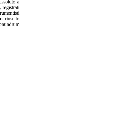
assoluto a
 registrati
trumentisti
 riuscito
 Conundrum