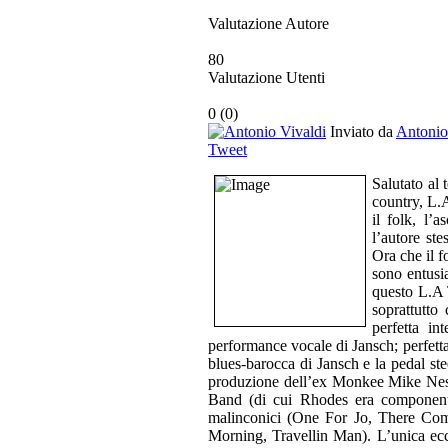
Valutazione Autore
80
Valutazione Utenti
0
(
0
)
Inviato da
Antonio
Tweet
Salutato al
country, L.A
il folk, l’
l’autore st
Ora che il f
sono entusi
questo L.A 
soprattutto
perfetta in
performance vocale di Jansch; perfetta 
blues-barocca di Jansch e la pedal ste
produzione dell’ex Monkee Mike Nesmi
Band (di cui Rhodes era componente)
malinconici (One For Jo, There Com
Morning, Travellin Man). L’unica ecce