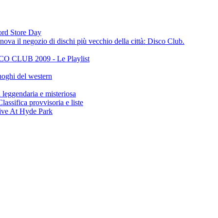
cord Store Day
ova il negozio di dischi più vecchio della città: Disco Club.
CLUB 2009 - Le Playlist
oghi del western
gendaria e misteriosa
ifica provvisoria e liste
ive At Hyde Park