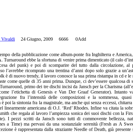
 Vivaldi
24 Giugno, 2009
6666
0
Add
 tempo della pubblicazione come album-ponte fra Inghilterra e America, 
. Turnaround ebbe la sfortuna di venire prima dimenticato (il calo d’int
ascesa del punk) e poi di scomparire del tutto dalla circolazione, al
esso l’avrebbe ricomprato una trentina d’anni dopo solo grazie a un’ast
olk è di nuovo trendy, il lavoro conosce la sua prima ristampa in cd e le
aste come quelle di 35 anni prima. Dunque, ci dev’essere qualcosa di s
Turnaround, primo dei tre dischi incisi da Jansch per la Charisma (all’
 come l’etichetta di Genesis e Van Der Graaf Generator). Intanto va
tegrazione fra l’intensità delle composizioni e la sommessa, quasi 
è poi la sintonia fra la magistrale, ma anche qui senza eccessi, chitarra
el linearmente americana di O.J. ‘Red’ Rhodes. Infine va citata la sobri
th che regala al lavoro l’ampiezza sonica dei suoi dischi con la Firs
. I pezzi scritti da Jansch sono tutti di commovente bellezza, na
es a Time) ma pervasi da una sostanziale serenità (Fresh as A Swe
zione è rappresentata dalla straziante Needle of Death, già presente 