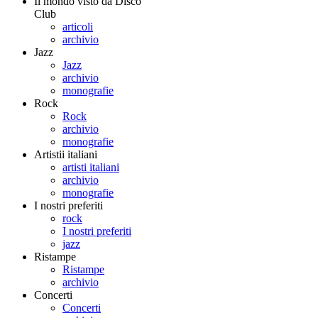
Il mondo visto da Disco
Club
articoli
archivio
Jazz
Jazz
archivio
monografie
Rock
Rock
archivio
monografie
Artistii italiani
artisti italiani
archivio
monografie
I nostri preferiti
rock
I nostri preferiti
jazz
Ristampe
Ristampe
archivio
Concerti
Concerti