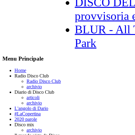
DISCO DELL
provvisoria e
BLUR - All 
Park
Menu Principale
Home
Radio Disco Club
Radio Disco Club
archivio
Diario di Disco Club
articoli
archivio
L'angolo di Dario
#LaCopertina
2020 parole
Disco mix
archivio