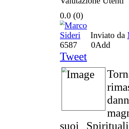
Valutazione Utenti
0.0
(
0
)
Inviato da
6587
0
Add
Tweet
Tor
rima
dan
magn
suoi Spiritua