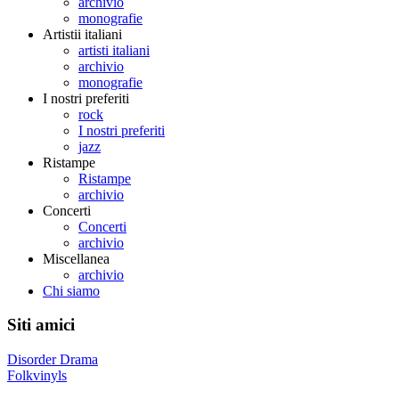
archivio
monografie
Artistii italiani
artisti italiani
archivio
monografie
I nostri preferiti
rock
I nostri preferiti
jazz
Ristampe
Ristampe
archivio
Concerti
Concerti
archivio
Miscellanea
archivio
Chi siamo
Siti amici
Disorder Drama
Folkvinyls