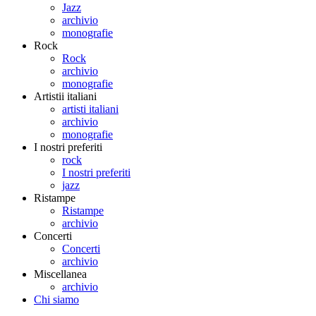
Jazz
archivio
monografie
Rock
Rock
archivio
monografie
Artistii italiani
artisti italiani
archivio
monografie
I nostri preferiti
rock
I nostri preferiti
jazz
Ristampe
Ristampe
archivio
Concerti
Concerti
archivio
Miscellanea
archivio
Chi siamo