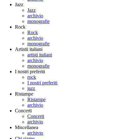
Jazz
Jazz
archivio
monografie
Rock
Rock
archivio
monografie
Artistii italiani
artisti italiani
archivio
monografie
I nostri preferiti
rock
I nostri preferiti
jazz
Ristampe
Ristampe
archivio
Concerti
Concerti
archivio
Miscellanea
archivio
Chi siamo