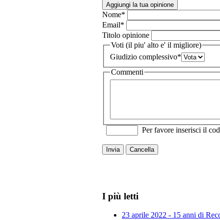
Aggiungi la tua opinione
Nome
*
Email
*
Titolo opinione
Voti (il piu' alto e' il migliore)
Giudizio complessivo
*
Commenti
Per favore inserisci il cod
Invia
Cancella
I più letti
23 aprile 2022 - 15 anni di Re