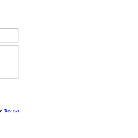
by
JReviews