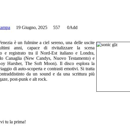
stampa
19 Giugno, 2025
557
0
Add
enezia è un fulmine a ciel sereno, una delle uscite
ultimi anni, capace di rivitalizzare la scena
to e registrato tra il Nord-Est italiano e Londra,
Paolo Canaglia (New Candys, Nuovo Testamento) e
oy Harsher, The Soft Moon). Il disco esplora la
aggio di auto-scoperta e contrasti emotivi. Si tratta
ntraddistinto da un sound e da una scrittura più
aze, post-punk e alt rock.
vi tu la prima!