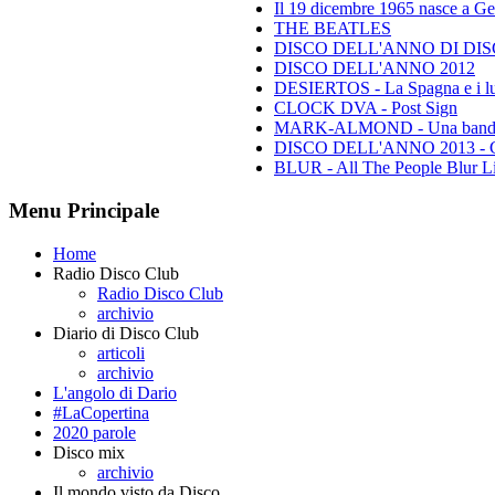
Il 19 dicembre 1965 nasce a Gen
THE BEATLES
DISCO DELL'ANNO DI DISCO 
DISCO DELL'ANNO 2012
DESIERTOS - La Spagna e i lu
CLOCK DVA - Post Sign
MARK-ALMOND - Una band leg
DISCO DELL'ANNO 2013 - Class
BLUR - All The People Blur L
Menu Principale
Home
Radio Disco Club
Radio Disco Club
archivio
Diario di Disco Club
articoli
archivio
L'angolo di Dario
#LaCopertina
2020 parole
Disco mix
archivio
Il mondo visto da Disco