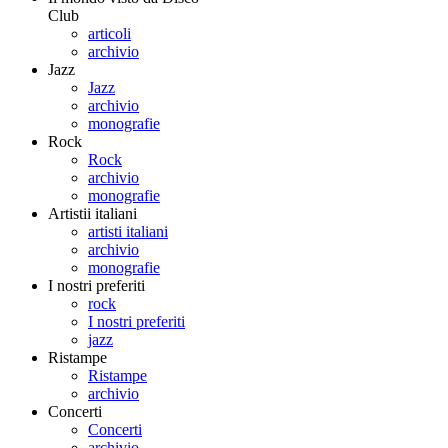
Club
articoli
archivio
Jazz
Jazz
archivio
monografie
Rock
Rock
archivio
monografie
Artistii italiani
artisti italiani
archivio
monografie
I nostri preferiti
rock
I nostri preferiti
jazz
Ristampe
Ristampe
archivio
Concerti
Concerti
archivio