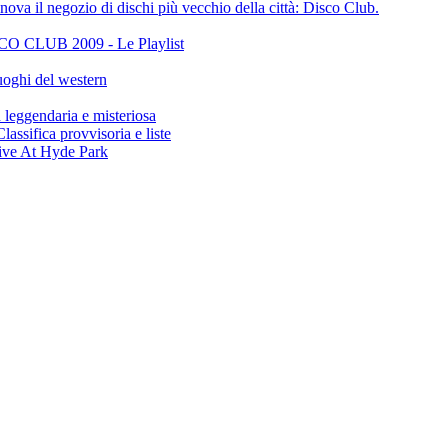
ova il negozio di dischi più vecchio della città: Disco Club.
CLUB 2009 - Le Playlist
oghi del western
gendaria e misteriosa
ifica provvisoria e liste
ive At Hyde Park