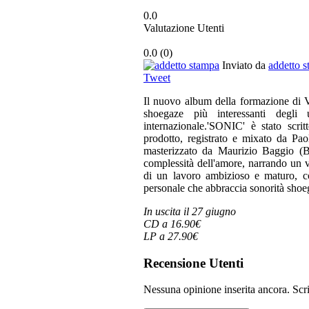
0.0
Valutazione Utenti
0.0
(
0
)
Inviato da
addetto 
Tweet
Il nuovo album della formazione di V
shoegaze più interessanti degli 
internazionale.'SONIC' è stato scrit
prodotto, registrato e mixato da 
masterizzato da Maurizio Baggio (B
complessità dell'amore, narrando un vi
di un lavoro ambizioso e maturo, co
personale che abbraccia sonorità shoeg
In uscita il 27 giugno
CD a 16.90€
LP a 27.90€
Recensione Utenti
Nessuna opinione inserita ancora. Scri