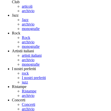
Club
articoli
archivio
Jazz
Jazz
archivio
monografie
Rock
Rock
archivio
monografie
Artistii italiani
artisti italiani
archivio
monografie
I nostri preferiti
rock
I nostri preferiti
jazz
Ristampe
Ristampe
archivio
Concerti
Concerti
archivio