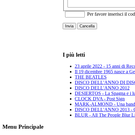
Per favore inserisci il cod
Invia
Cancella
I più letti
23 aprile 2022 - 15 anni di Re
Il 19 dicembre 1965 nasce a Gen
THE BEATLES
DISCO DELL'ANNO DI DISCO 
DISCO DELL'ANNO 2012
DESIERTOS - La Spagna e i lu
CLOCK DVA - Post Sign
MARK-ALMOND - Una band leg
DISCO DELL'ANNO 2013 - Class
BLUR - All The People Blur L
Menu Principale