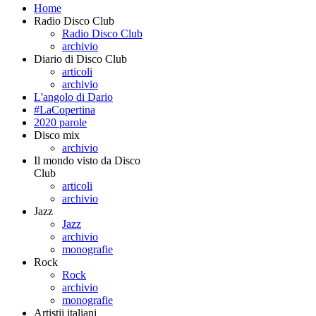
Home
Radio Disco Club
Radio Disco Club
archivio
Diario di Disco Club
articoli
archivio
L'angolo di Dario
#LaCopertina
2020 parole
Disco mix
archivio
Il mondo visto da Disco
Club
articoli
archivio
Jazz
Jazz
archivio
monografie
Rock
Rock
archivio
monografie
Artistii italiani