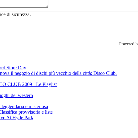
ice di sicurezza.
Powered 
cord Store Day
ova il negozio di dischi più vecchio della città: Disco Club.
CLUB 2009 - Le Playlist
oghi del western
gendaria e misteriosa
ifica provvisoria e liste
ive At Hyde Park