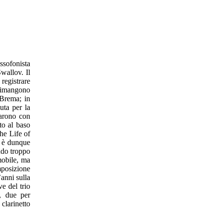
ssofonista
wallov. Il
registrare
 rimangono
 Brema; in
uta per la
varono con
to al baso
he Life of
” è dunque
endo troppo
mmobile, ma
mposizione
’anni sulla
e del trio
e, due per
clarinetto