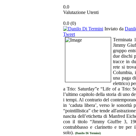
0.0
Valutazione Utenti
0.0
(
0
)
Inviato da
Danil
Tweet
Terminata l
Jimmy Giuff
gruppo entra
due dischi 
tracce in d
rete si tro
Columbia, il
una paga di
elettrico) p
a Trio: Saturday”e “Life of a Trio: 
l’ultimo capitolo della storia di uno d
i tempi. Al contrario del contemporane
in ‘caduta libera’, verso le sonorità
“pointillistica” che tende all'astrazio
nascita dell’etichetta di Manfred Eich
con il titolo “Jimmy Giuffre 3, 19
contrabbasso e clarinetto e tre per il
solo).
(Danilo Di Termini)