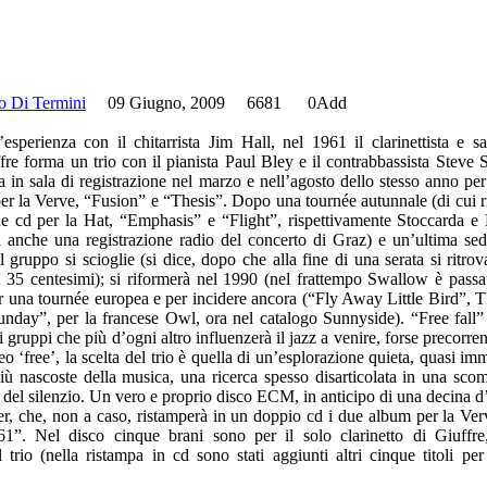
o Di Termini
09 Giugno, 2009
6681
0
Add
’esperienza con il chitarrista Jim Hall, nel 1961 il clarinettista e sa
re forma un trio con il pianista Paul Bley e il contrabbassista Steve S
 in sala di registrazione nel marzo e nell’agosto dello stesso anno per 
per la Verve, “Fusion” e “Thesis”. Dopo una tournée autunnale (di cui
ue cd per la Hat, “Emphasis” e “Flight”, rispettivamente Stoccarda e
va anche una registrazione radio del concerto di Graz) e un’ultima sed
 gruppo si scioglie (si dice, dopo che alla fine di una serata si ritro
 35 centesimi); si riformerà nel 1990 (nel frattempo Swallow è passa
er una tournée europea e per incidere ancora (“Fly Away Little Bird”, T
Sunday”, per la francese Owl, ora nel catalogo Sunnyside). “Free fall
ei gruppi che più d’ogni altro influenzerà il jazz a venire, forse precorr
o ‘free’, la scelta del trio è quella di un’esplorazione quieta, quasi i
 più nascoste della musica, una ricerca spesso disarticolata in una sco
ne del silenzio. Un vero e proprio disco ECM, in anticipo di una decina d
er, che, non a caso, ristamperà in un doppio cd i due album per la Verv
61”. Nel disco cinque brani sono per il solo clarinetto di Giuffr
 trio (nella ristampa in cd sono stati aggiunti altri cinque titoli per 