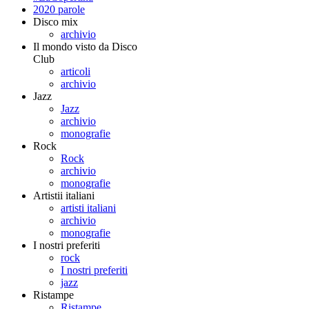
2020 parole
Disco mix
archivio
Il mondo visto da Disco
Club
articoli
archivio
Jazz
Jazz
archivio
monografie
Rock
Rock
archivio
monografie
Artistii italiani
artisti italiani
archivio
monografie
I nostri preferiti
rock
I nostri preferiti
jazz
Ristampe
Ristampe