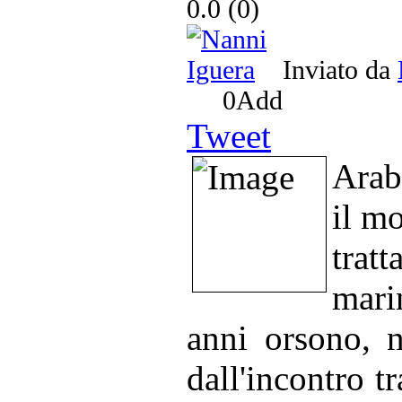
0.0
(
0
)
Inviato da
0
Add
Tweet
Araba
il m
trat
mari
anni orsono, 
dall'incontro tr