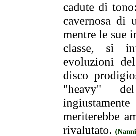
cadute di tono
cavernosa di u
mentre le sue i
classe, si i
evoluzioni de
disco prodigios
"heavy" de
ingiustamen
meriterebbe am
rivalutato.
(Nanni