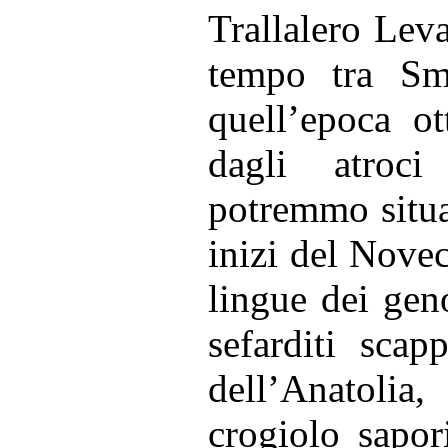
Trallalero Lev
tempo tra Smi
quell’epoca ot
dagli atroci
potremmo situar
inizi del Nove
lingue dei geno
sefarditi scap
dell’Anatolia,
crogiolo sapor