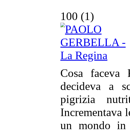
100 (
1
)
Cosa faceva 
decideva a sc
pigrizia nut
Incrementava le
un mondo in c