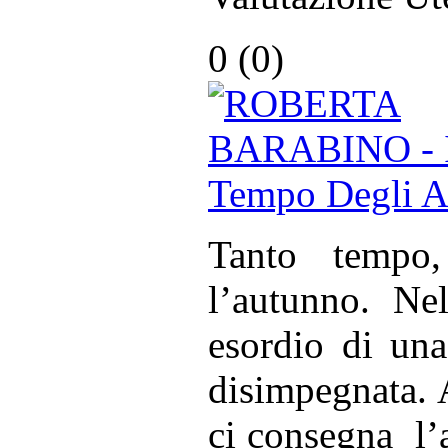
0 (
0
)
Tanto tempo,
l’autunno. Ne
esordio di un
disimpegnata. 
ci consegna l’