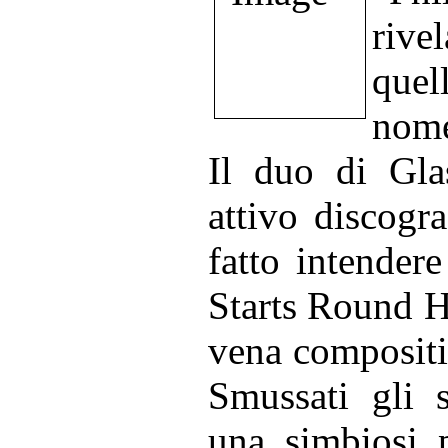
rive
quel
nome
Il duo di Gla
attivo discogr
fatto intende
Starts Round He
vena compositiv
Smussati gli s
una simbiosi p