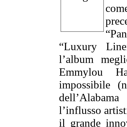
come
prec
“Pan
“Luxury Liner
l’album meglio
Emmylou Harr
impossibile (n
dell’Alabama
l’influsso artis
il grande inno