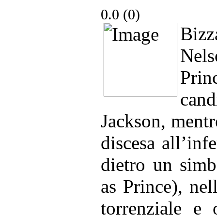
0.0 (
0
)
Bizz
Nel
Prin
can
Jackson, mentre
discesa all’inf
dietro un simb
as Prince), nel
torrenziale e 