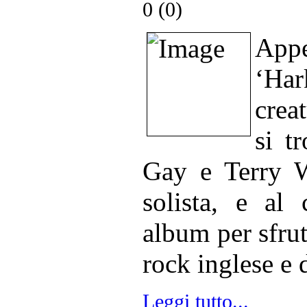
0 (
0
)
Appe
‘Har
crea
si t
Gay e Terry Wo
solista, e al
album per sfru
rock inglese e 
Leggi tutto...