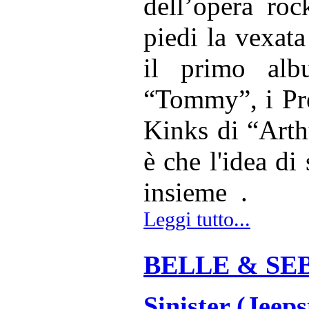
dell’opera roc
piedi la vexata
il primo al
“Tommy”, i Pre
Kinks di “Arthu
è che l'idea di
insieme .
Leggi tutto...
BELLE & SEBA
Sinister (Jeeps