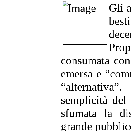
Gli 
best
dece
Pro
consumata con 
emersa e “comm
“alternativa”
semplicità del
sfumata la dis
grande pubblico