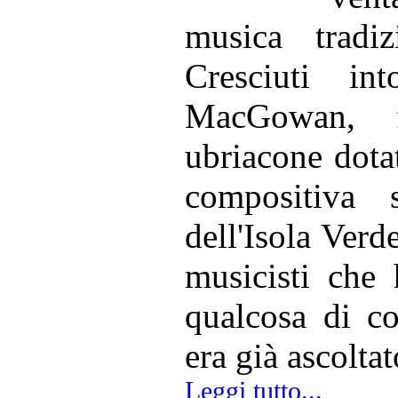
musica tradiz
Cresciuti i
MacGowan, fi
ubriacone dota
compositiva 
dell'Isola Verd
musicisti che 
qualcosa di c
era già ascoltat
Leggi tutto...