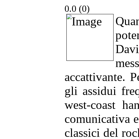
0.0 (
0
)
Quan
pote
Davi
mess
accattivante. P
gli assidui fre
west-coast ha
comunicativa e 
classici del roc